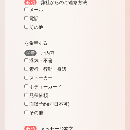
必須
弊社からのご連絡方法
メール
電話
その他
を希望する
任意
ご内容
浮気・不倫
素行・行動・身辺
ストーカー
ボティーガード
見積依頼
面談予約(即日不可)
その他
必須
メッセージ本文