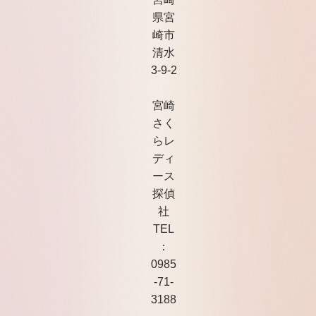
県宮
崎市
清水
3-9-2
宮崎
さく
らレ
ディ
ース
探偵
社
TEL
：
0985
-71-
3188