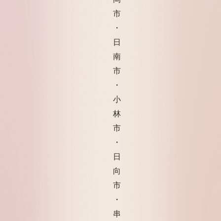
市
・
日
南
市
・
小
林
市
・
日
向
市
・
串