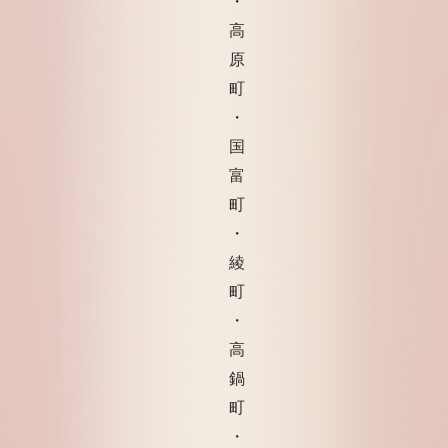
・
高
原
町
・
国
富
町
・
綾
町
・
高
鍋
町
・