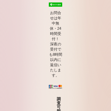
お問合
せは年
中無
休・24
時間受
付！
深夜の
受付で
も8時間
以内に
返信い
たしま
す。
調
査
可
能