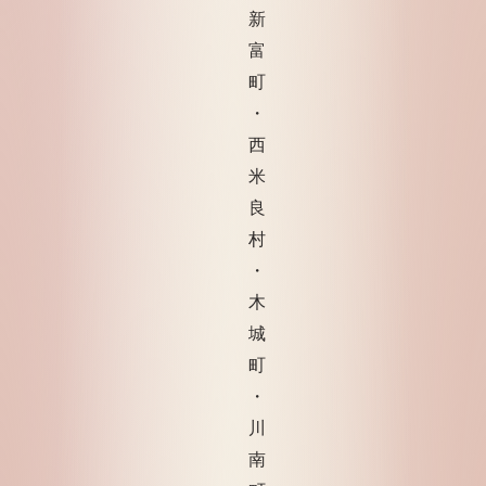
新
富
町
・
西
米
良
村
・
木
城
町
・
川
南