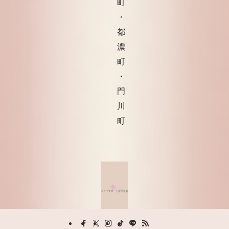
町
・
都
濃
町
・
門
川
町