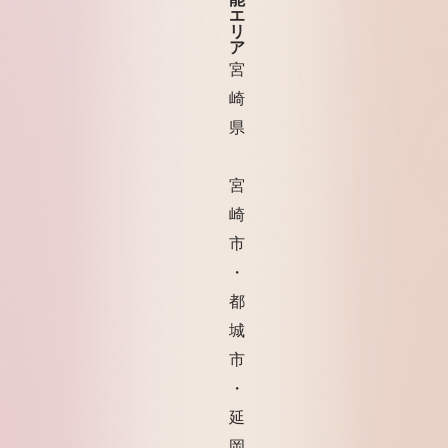
エ
リ
ア
宮
崎
県
宮
崎
市
・
都
城
市
・
延
岡