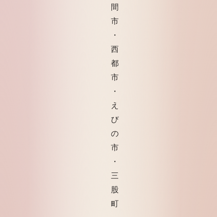
間
市
・
西
都
市
・
え
び
の
市
・
三
股
町