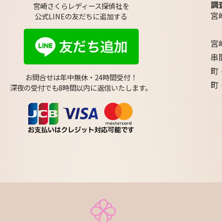
調
宮崎さくらレディース探偵社を
宮
公式LINEの友だちに追加する
宮
串
町
お問合せは年中無休・24時間受付！
町
深夜の受付でも8時間以内に返信いたします。