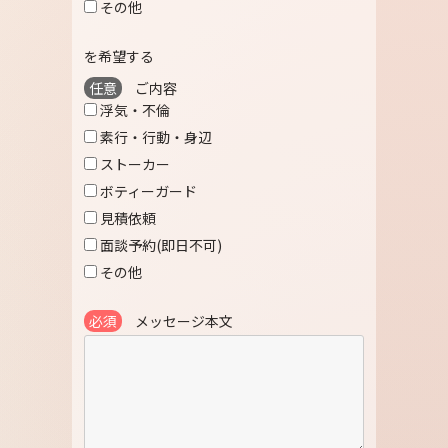
その他
を希望する
任意
ご内容
浮気・不倫
素行・行動・身辺
ストーカー
ボティーガード
見積依頼
面談予約(即日不可)
その他
必須
メッセージ本文