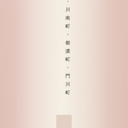
・
川
南
町
・
都
濃
町
・
門
川
町