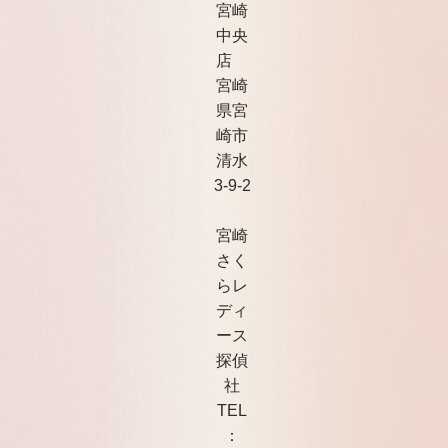
宮崎
中央
店
宮崎
県宮
崎市
清水
3-9-2
宮崎
さく
らレ
ディ
ース
探偵
社
TEL
：