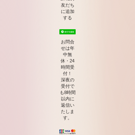
友だち
に追加
する
お問合
せは年
中無
休・24
時間受
付！
深夜の
受付で
も8時間
以内に
返信い
たしま
す。