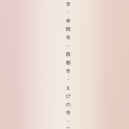
市
・
串
間
市
・
西
都
市
・
え
び
の
市
・