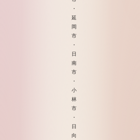
・
延
岡
市
・
日
南
市
・
小
林
市
・
日
向