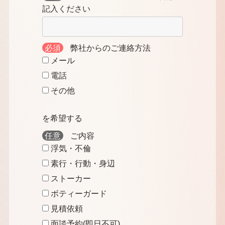
記入ください
必須
弊社からのご連絡方法
メール
電話
その他
を希望する
任意
ご内容
浮気・不倫
素行・行動・身辺
ストーカー
ボティーガード
見積依頼
面談予約(即日不可)