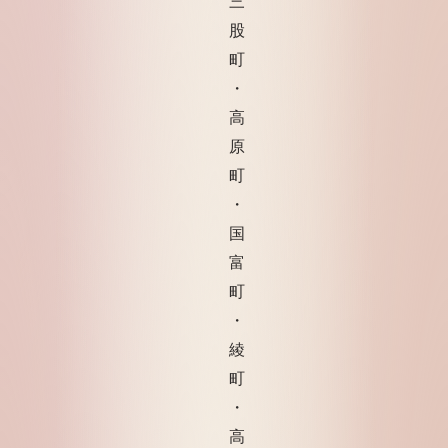
三
股
町
・
高
原
町
・
国
富
町
・
綾
町
・
高