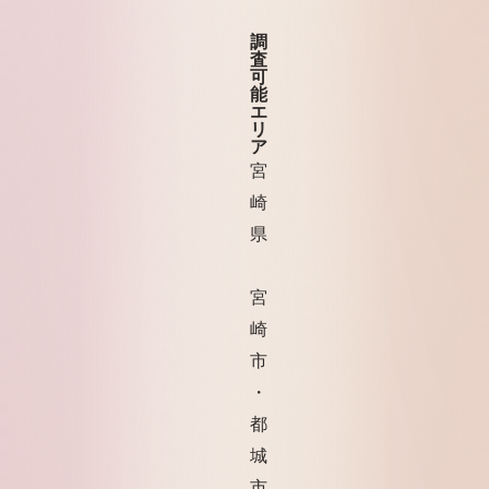
調
査
可
能
エ
リ
ア
宮
崎
県
宮
崎
市
・
都
城
市