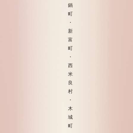
鍋
町
・
新
富
町
・
西
米
良
村
・
木
城
町