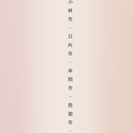
小
林
市
・
日
向
市
・
串
間
市
・
西
都
市
・