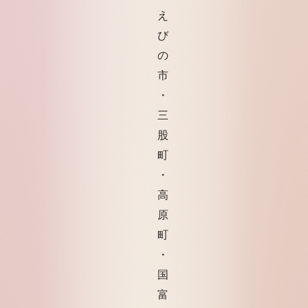
え
び
の
市
・
三
股
町
・
高
原
町
・
国
富