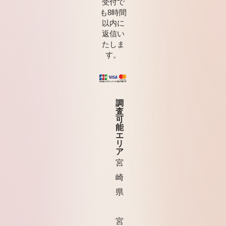
受付で
も8時間
以内に
返信い
たしま
す。
調
査
可
能
エ
リ
ア
宮
崎
県
宮