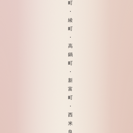
町
・
綾
町
・
高
鍋
町
・
新
富
町
・
西
米
良