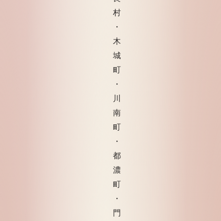
村
・
木
城
町
・
川
南
町
・
都
濃
町
・
門