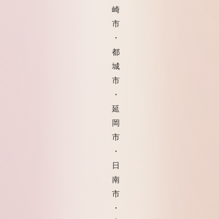
崎
市
・
都
城
市
・
延
岡
市
・
日
南
市
・