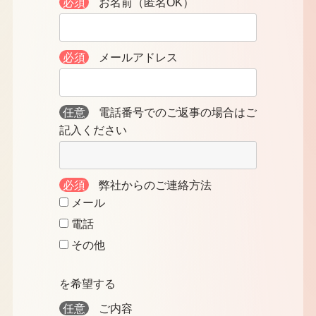
必須
お名前（匿名OK）
必須
メールアドレス
任意
電話番号でのご返事の場合はご
記入ください
必須
弊社からのご連絡方法
メール
電話
その他
を希望する
任意
ご内容