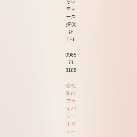
らレ
ディ
ース
探偵
社
TEL
：
0985
-71-
3188
会社
案内
プラ
イバ
シー
ポリ
シー