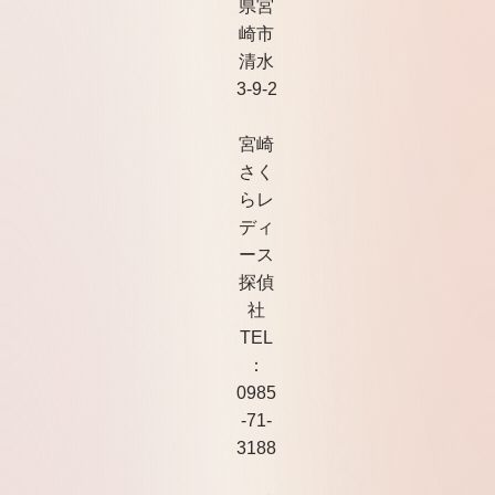
県宮
崎市
清水
3-9-2
宮崎
さく
らレ
ディ
ース
探偵
社
TEL
：
0985
-71-
3188