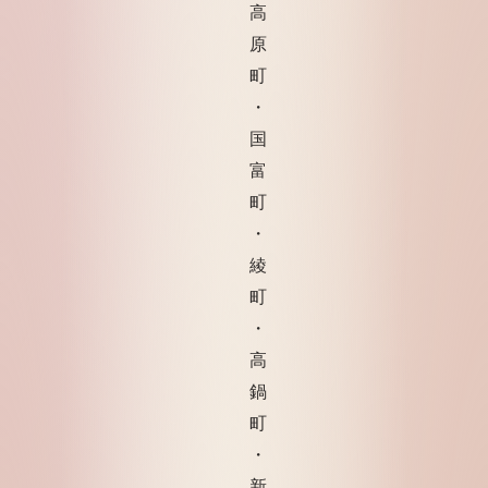
高
原
町
・
国
富
町
・
綾
町
・
高
鍋
町
・
新