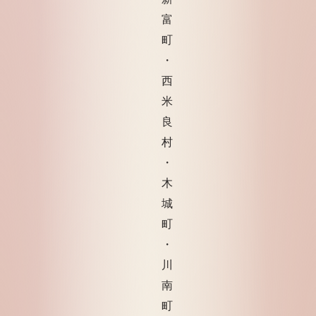
富
町
・
西
米
良
村
・
木
城
町
・
川
南
町