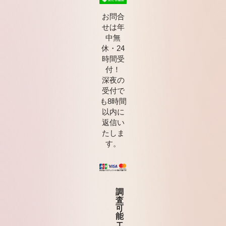
お問合
せは年
中無
休・24
時間受
付！
深夜の
受付で
も8時間
以内に
返信い
たしま
す。
調
査
可
能
エ