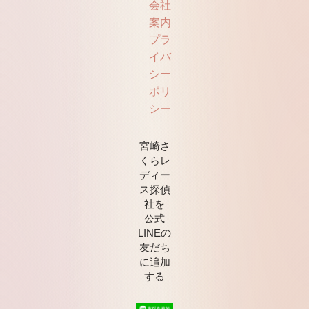
会社
案内
プラ
イバ
シー
ポリ
シー
宮崎さ
くらレ
ディー
ス探偵
社を
公式
LINEの
友だち
に追加
する