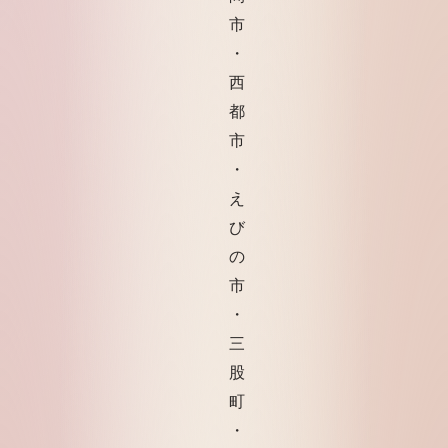
市
・
西
都
市
・
え
び
の
市
・
三
股
町
・