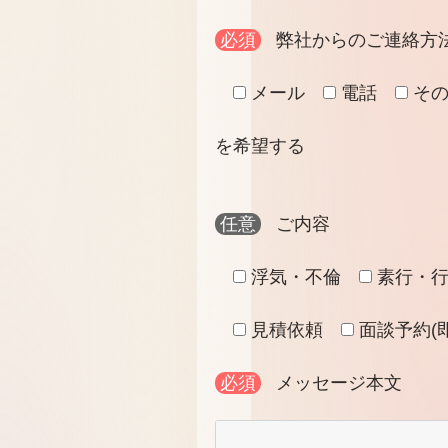
必須
弊社からのご連絡
メール
電話
そ
を希望する
任意
ご内容
浮気・不倫
素行・
見積依頼
面談予約(
必須
メッセージ本文