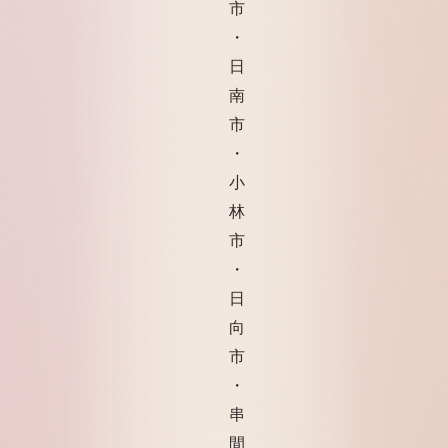
市
・
日
南
市
・
小
林
市
・
日
向
市
・
串
間