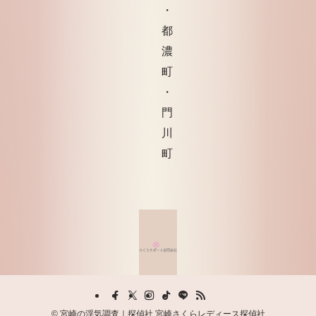
・
都
濃
町
・
門
川
町
©
宮崎の浮気調査｜探偵社 宮崎さくらレディース探偵社