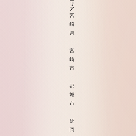
リ
ア
宮
崎
県
宮
崎
市
・
都
城
市
・
延
岡