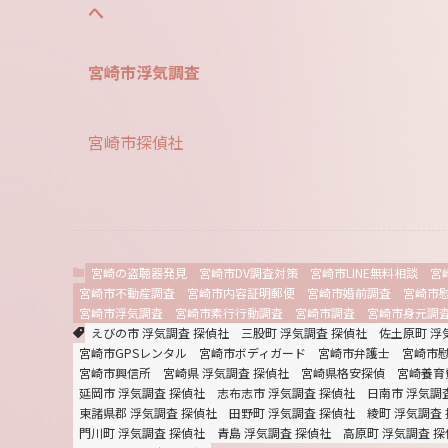
へ
宮崎市浮気調査
宮崎市探偵社
宮崎の盗聴器発見
宮崎市DV調査対策
宮崎市LINE無料相談
宮
宮崎市不動産調査
宮崎市内容証明郵便
宮崎市婚前調査
宮崎市
宮崎市浮気調査
宮崎市素行行動調査
宮崎市調査
宮崎市身元調
えびの市 浮気調査 探偵社
三股町 浮気調査 探偵社
佐土原町 浮
宮崎市GPSレンタル
宮崎市ボディガード
宮崎市弁護士
宮崎市
宮崎市興信所
宮崎県 浮気調査 探偵社
宮崎県格安探偵
宮崎養育
延岡市 浮気調査 探偵社
志布志市 浮気調査 探偵社
日南市 浮気調
東諸県郡 浮気調査 探偵社
田野町 浮気調査 探偵社
綾町 浮気調査
門川町 浮気調査 探偵社
青島 浮気調査 探偵社
高原町 浮気調査 探