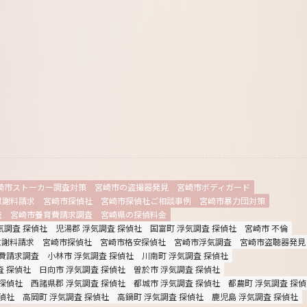
崎市ストーカー調査対策
宮崎市の盗撮器発見
宮崎市ボディガード
慰謝料請求
宮崎市探偵社
宮崎市探偵社ご相談事例
宮崎市暴力団対策
査
宮崎市養育費請求調査
宮崎県の探偵料金
気調査 探偵社
児湯郡 浮気調査 探偵社
国富町 浮気調査 探偵社
宮崎市 不倫
慰謝料請求
宮崎市探偵社
宮崎市格安探偵社
宮崎市浮気調査
宮崎市盗聴器発見
費請求調査
小林市 浮気調査 探偵社
川南町 浮気調査 探偵社
査 探偵社
日向市 浮気調査 探偵社
曽於市 浮気調査 探偵社
 探偵社
西諸県郡 浮気調査 探偵社
都城市 浮気調査 探偵社
都農町 浮気調査 探
偵社
高岡町 浮気調査 探偵社
高鍋町 浮気調査 探偵社
鹿児島 浮気調査 探偵社