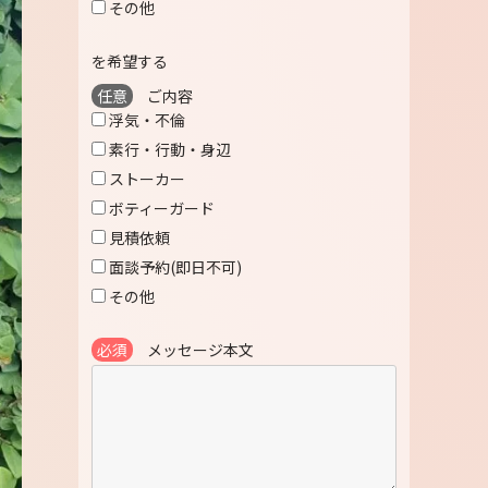
その他
を希望する
任意
ご内容
浮気・不倫
素行・行動・身辺
ストーカー
ボティーガード
見積依頼
面談予約(即日不可)
その他
必須
メッセージ本文