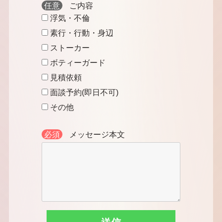
任意
ご内容
浮気・不倫
素行・行動・身辺
ストーカー
ボティーガード
見積依頼
面談予約(即日不可)
その他
必須
メッセージ本文