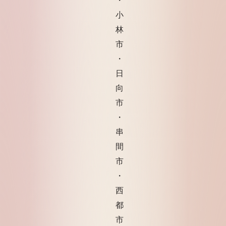
小
林
市
・
日
向
市
・
串
間
市
・
西
都
市