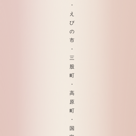
・
え
び
の
市
・
三
股
町
・
高
原
町
・
国