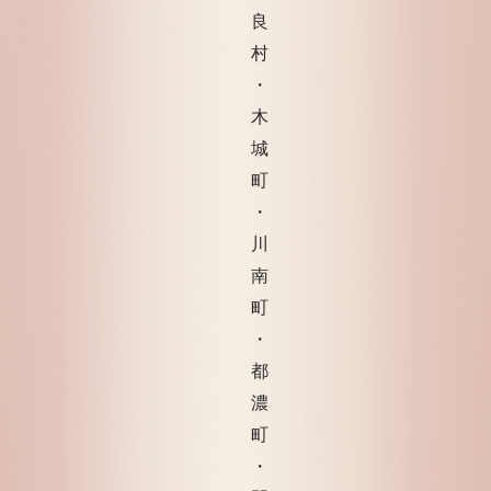
良
村
・
木
城
町
・
川
南
町
・
都
濃
町
・