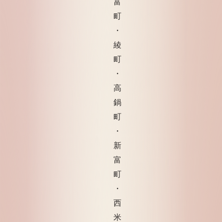
富
町
・
綾
町
・
高
鍋
町
・
新
富
町
・
西
米