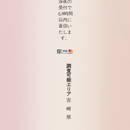
深夜の
受付で
も8時間
以内に
返信い
たしま
す。
調
査
可
能
エ
リ
ア
宮
崎
県