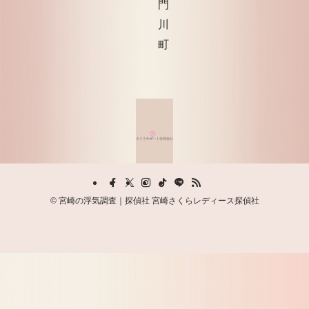
門
川
町
©
宮崎の浮気調査｜探偵社 宮崎さくらレディース探偵社