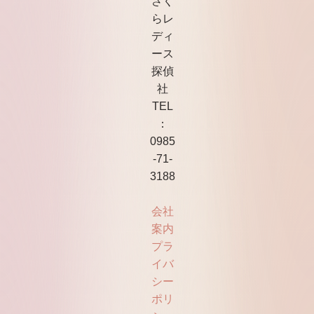
さく
らレ
ディ
ース
探偵
社
TEL
：
0985
-71-
3188
会社
案内
プラ
イバ
シー
ポリ