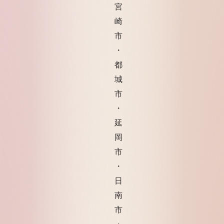
宮
崎
市
・
都
城
市
・
延
岡
市
・
日
南
市
・