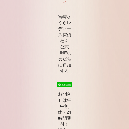
シー
宮崎さ
くらレ
ディー
ス探偵
社を
公式
LINEの
友だち
に追加
する
お問合
せは年
中無
休・24
時間受
付！