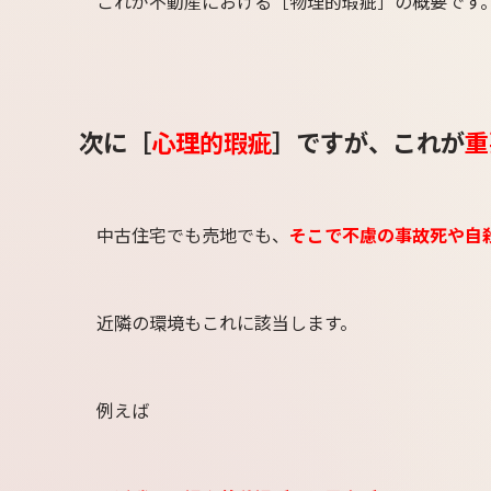
これが不動産における［物理的瑕疵］の概要です
次に［
心理的瑕疵
］ですが、これが
重
中古住宅でも売地でも、
そこで不慮の事故死や自
近隣の環境もこれに該当します。
例えば