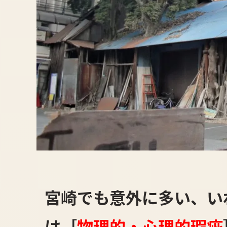
宮崎でも意外に多い、い
は［
物理的・心理的瑕疵