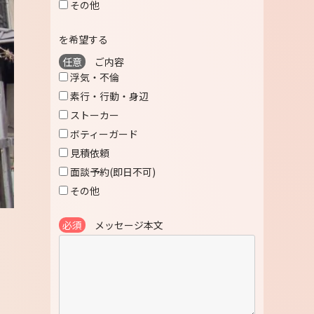
その他
を希望する
任意
ご内容
浮気・不倫
素行・行動・身辺
ストーカー
ボティーガード
見積依頼
面談予約(即日不可)
その他
必須
メッセージ本文