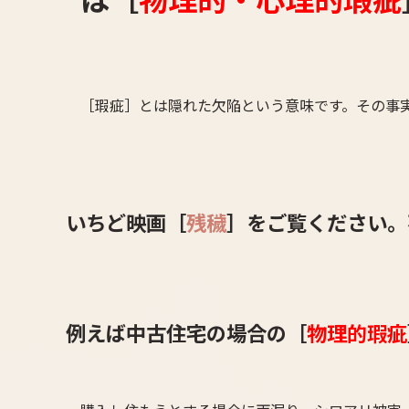
［瑕疵］とは隠れた欠陥という意味です。その事
いちど映画［
残穢
］をご覧ください。
例えば中古住宅の場合の［
物理的瑕疵