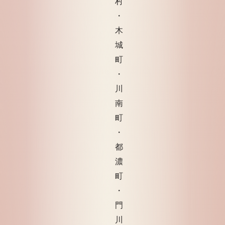
村
・
木
城
町
・
川
南
町
・
都
濃
町
・
門
川