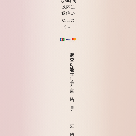
も8時間
以内に
返信い
たしま
す。
調
査
可
能
エ
リ
ア
宮
崎
県
宮
崎