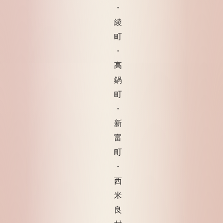
・
綾
町
・
高
鍋
町
・
新
富
町
・
西
米
良