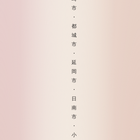
市
・
都
城
市
・
延
岡
市
・
日
南
市
・
小