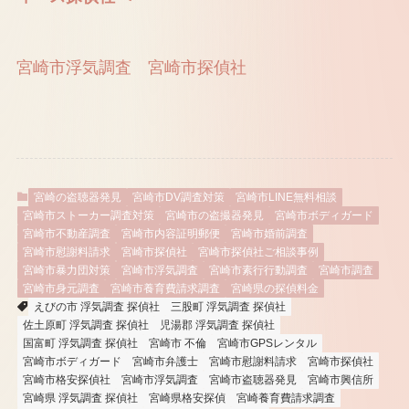
宮崎市浮気調査
宮崎市探偵社
宮崎の盗聴器発見
宮崎市DV調査対策
宮崎市LINE無料相談
宮崎市ストーカー調査対策
宮崎市の盗撮器発見
宮崎市ボディガード
宮崎市不動産調査
宮崎市内容証明郵便
宮崎市婚前調査
宮崎市慰謝料請求
宮崎市探偵社
宮崎市探偵社ご相談事例
宮崎市暴力団対策
宮崎市浮気調査
宮崎市素行行動調査
宮崎市調査
宮崎市身元調査
宮崎市養育費請求調査
宮崎県の探偵料金
えびの市 浮気調査 探偵社
三股町 浮気調査 探偵社
佐土原町 浮気調査 探偵社
児湯郡 浮気調査 探偵社
国富町 浮気調査 探偵社
宮崎市 不倫
宮崎市GPSレンタル
宮崎市ボディガード
宮崎市弁護士
宮崎市慰謝料請求
宮崎市探偵社
宮崎市格安探偵社
宮崎市浮気調査
宮崎市盗聴器発見
宮崎市興信所
宮崎県 浮気調査 探偵社
宮崎県格安探偵
宮崎養育費請求調査