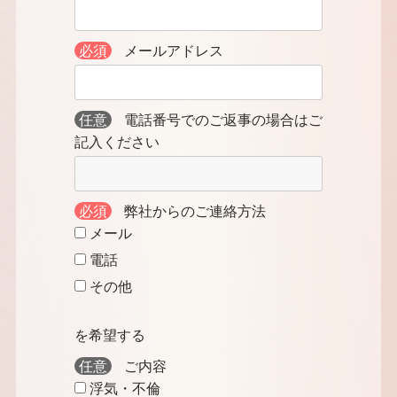
必須
メールアドレス
任意
電話番号でのご返事の場合はご
記入ください
必須
弊社からのご連絡方法
メール
電話
その他
を希望する
任意
ご内容
浮気・不倫