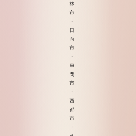
林
市
・
日
向
市
・
串
間
市
・
西
都
市
・
え