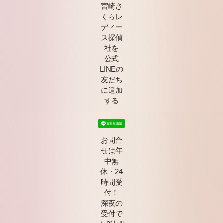
宮崎さ
くらレ
ディー
ス探偵
社を
公式
LINEの
友だち
に追加
する
お問合
せは年
中無
休・24
時間受
付！
深夜の
受付で