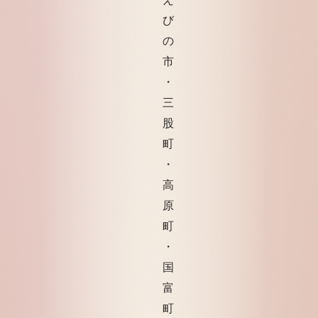
び
の
市
・
三
股
町
・
高
原
町
・
国
富
町