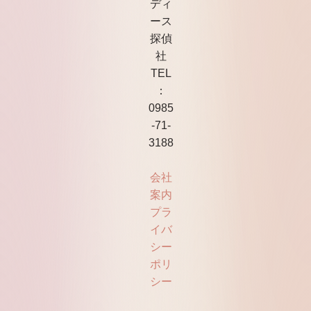
ディ
ース
探偵
社
TEL
：
0985
-71-
3188
会社
案内
プラ
イバ
シー
ポリ
シー