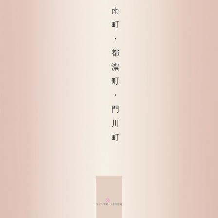
南
町
・
都
濃
町
・
門
川
町