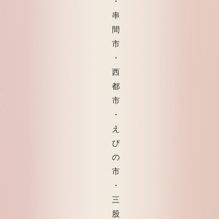
・
串
間
市
・
西
都
市
・
え
び
の
市
・
三
股