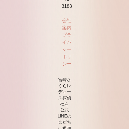
3188
会社
案内
プラ
イバ
シー
ポリ
シー
宮崎さ
くらレ
ディー
ス探偵
社を
公式
LINEの
友だち
に追加