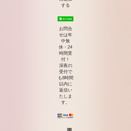
する
お問合
せは年
中無
休・24
時間受
付！
深夜の
受付で
も8時間
以内に
返信い
たしま
す。
調