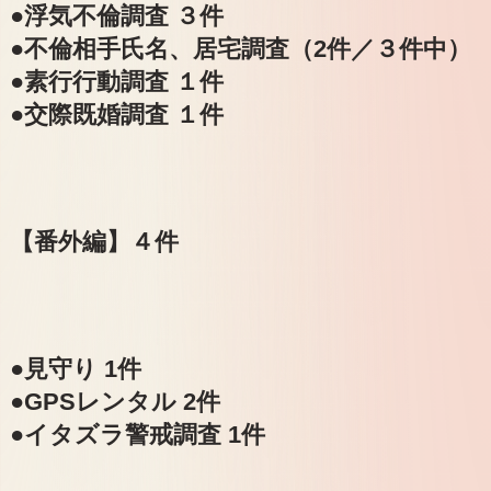
●浮気不倫調査 ３件
●不倫相手氏名、居宅調査（2件／３件中）
●素行行動調査 １件
●交際既婚調査 １件
【番外編】４件
●見守り 1件
●GPSレンタル 2件
●イタズラ警戒調査 1件