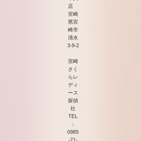
店
宮崎
県宮
崎市
清水
3-9-2
宮崎
さく
らレ
ディ
ース
探偵
社
TEL
：
0985
-71-