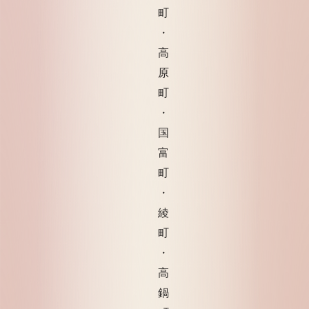
町
・
高
原
町
・
国
富
町
・
綾
町
・
高
鍋