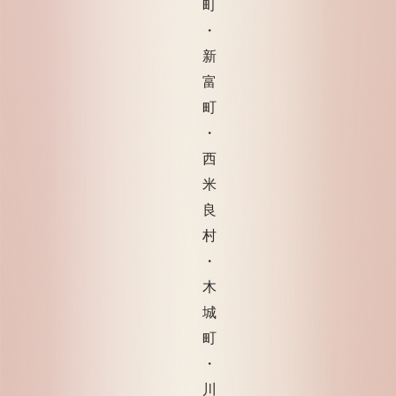
町
・
新
富
町
・
西
米
良
村
・
木
城
町
・
川