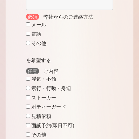
必須
弊社からのご連絡方法
メール
電話
その他
を希望する
任意
ご内容
浮気・不倫
素行・行動・身辺
ストーカー
ボティーガード
見積依頼
面談予約(即日不可)
その他