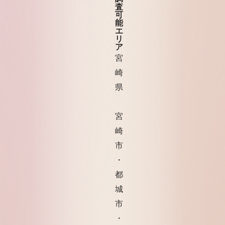
査
可
能
エ
リ
ア
宮
崎
県
宮
崎
市
・
都
城
市
・