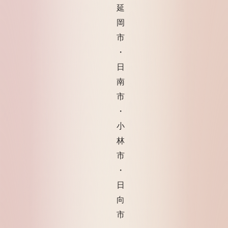
延
岡
市
・
日
南
市
・
小
林
市
・
日
向
市